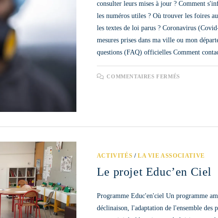
consulter leurs mises à jour ? Comment s'in
les numéros utiles ? Où trouver les foires a
les textes de loi parus ? Coronavirus (Cov
mesures prises dans ma ville ou mon départ
questions (FAQ) officielles Comment contac
SUR
COMMENTAIRES FERMÉS
PRATIQUE
SPORTIVE
:
NOUVELL
DISPOSITI
2021
ACTIVITÉS
/
LA VIE ASSOCIATIVE
Le projet Educ’en Ciel
Programme Educ'en'ciel Un programme ambiti
déclinaison, l'adaptation de l'ensemble des p