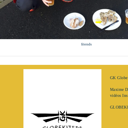
friends
GK Globek
Maxime Da
vidéos In
GLOBEKI