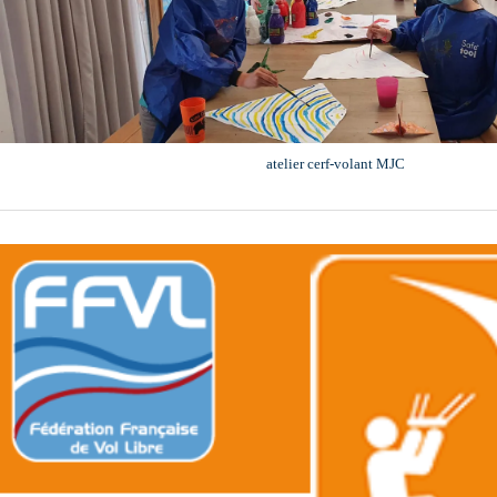
atelier cerf-volant MJC