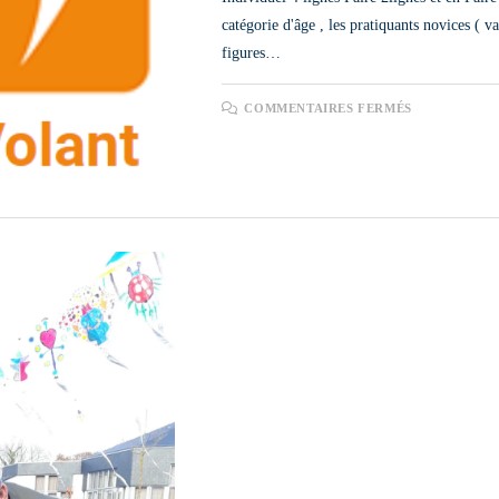
catégorie d'âge , les pratiquants novices ( v
figures…
SUR
COMMENTAIRES FERMÉS
LA
FÉDÉRATI
FRANÇAIS
DE
VOL
LIBRE