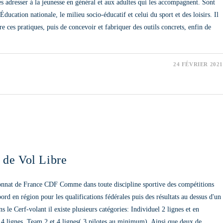
 les adresser à la jeunesse en général et aux adultes qui les accompagnent. Sont
'Éducation nationale, le milieu socio-éducatif et celui du sport et des loisirs. Il
tre ces pratiques, puis de concevoir et fabriquer des outils concrets, enfin de
24 FÉVRIER 2021
 de Vol Libre
nnat de France CDF Comme dans toute discipline sportive des compétitions
ord en région pour les qualifications fédérales puis des résultats au dessus d'un
 le Cerf-volant il existe plusieurs catégories: Individuel 2 lignes et en
e 4 lignes. Team 2 et 4 lignes( 3 pilotes au minimum). Ainsi que deux de