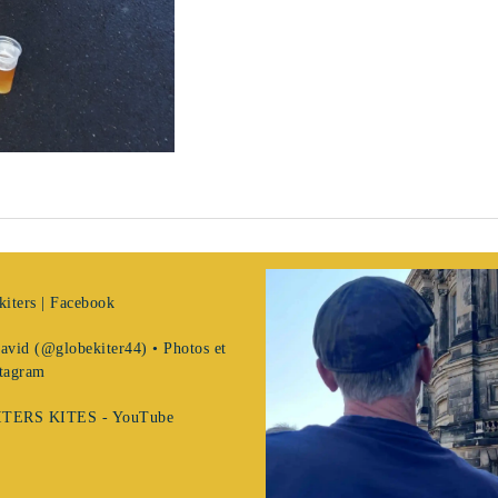
:
iters | Facebook
La
vid (@globekiter44) • Photos et
vie
:
stagram
Associative
La
:
TERS KITES - YouTube
vie
La
Associative
vie
Associative