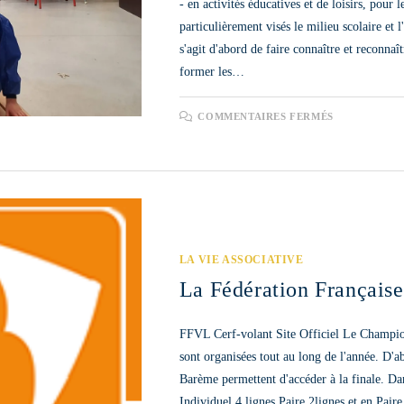
- en activités éducatives et de loisirs, pour
particulièrement visés le milieu scolaire et l
s'agit d'abord de faire connaître et reconnaî
former les…
SUR
COMMENTAIRES FERMÉS
LE
PROJET
EDUC’EN
CIEL
LA VIE ASSOCIATIVE
La Fédération Française
FFVL Cerf-volant Site Officiel Le Champio
sont organisées tout au long de l'année. D'ab
Barème permettent d'accéder à la finale. Dans
Individuel 4 lignes Paire 2lignes et en Pair