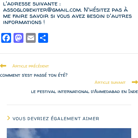
l'adresse suivante :
assoglobekiter@gmail.com. N'hésitez pas à
me faire savoir si vous avez besoin d'autres
informations !
F
M
E
P
a
a
m
a
ce
st
ai
r
b
o
l
t
Article précédent
o
d
a
comment s’est passé ton été?
Article suivant
o
o
g
le festival international d’Ahmedabad en Inde
k
n
e
r
VOUS DEVRIEZ ÉGALEMENT AIMER